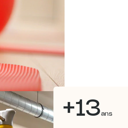
+13
ans