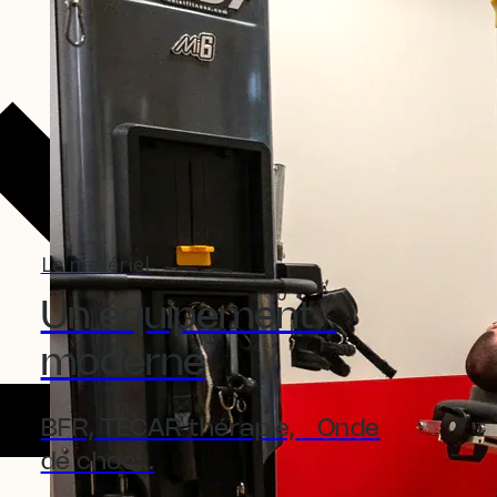
Le matériel
Un équipement
moderne
BFR, TECAR thérapie, Onde
de choc...