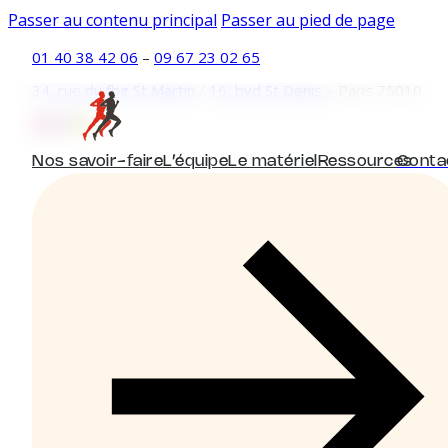
Passer au contenu principal
Passer au pied de page
01 40 38 42 06
–
09 67 23 02 65
34, rue du fbg St Martin
/
16, bvd St Denis –
Paris 75010
Nos savoir-faire
L’équipe
Le matériel
Ressources
Conta