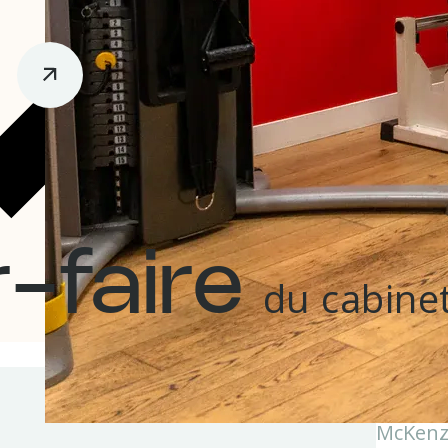
r-faire
du cabine
pagnement de la périnatalité
Méthode McKenz